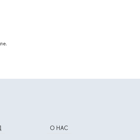
ле.
Д
О НАС